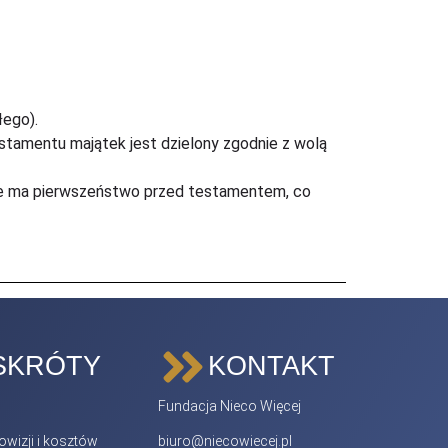
łego).
stamentu majątek jest dzielony zgodnie z wolą
nie ma pierwszeństwo przed testamentem, co
SKRÓTY
KONTAKT
Fundacja Nieco Więcej
wizji i kosztów
biuro@niecowiecej.pl