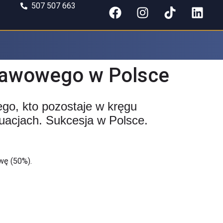
507 507 663
stawowego w Polsce
go, kto pozostaje w kręgu
uacjach. Sukcesja w Polsce.
owę (50%).