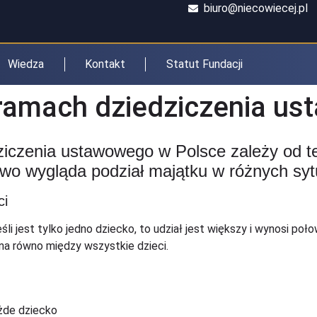
biuro@niecowiecej.pl
Wiedza
Kontakt
Statut Fundacji
 ramach dziedziczenia u
iczenia ustawowego w Polsce zależy od te
wo wygląda podział majątku w różnych syt
ci
li jest tylko jedno dziecko, to udział jest większy i wynosi poł
ona równo między wszystkie dzieci.
ażde dziecko