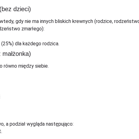
bez dzieci)
wtedy, gdy nie ma innych bliskich krewnych (rodzice, rodzeństwo
 rodzeństwo zmarłego):
 (25%) dla każdego rodzica.
z małżonka)
go równo między siebie.
i
wo, a podział wygląda następująco:
.