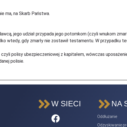
 nie ma, na Skarb Państwa.
odawcą, jego udział przypada jego potomkom (czyli wnukom zmar
ko wtedy, gdy zmarły nie zostawił testamentu. W przypadku te
 czyli polisy ubezpieczeniowej z kapitałem, wówczas uposaże
nej polisie.
W SIECI
NA 
Oddłużanie
Odzyskiwanie pro